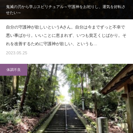
鬼滅の刃から学ぶスピリチュアル～守護神をお祀りし、運気を好転さ
せたい～
自分の守護神が欲しいというAさん。自分は今までずっと不幸で
悪い事ばかり。いいことに恵まれず、いつも貧乏くじばかり。そ
れを改善するために守護神が欲しい、というも…
2023.05.25
体調不良