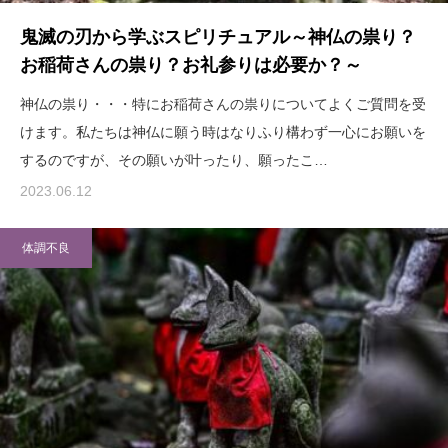
鬼滅の刃から学ぶスピリチュアル～神仏の祟り？
お稲荷さんの祟り？お礼参りは必要か？～
神仏の祟り・・・特にお稲荷さんの祟りについてよくご質問を受
けます。私たちは神仏に願う時はなりふり構わず一心にお願いを
するのですが、その願いが叶ったり、願ったこ…
2023.06.12
体調不良