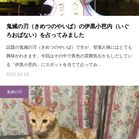
鬼滅の刃（きめつのやいば）の伊黒小芭内（いぐ
ろおばない）を占ってみました
話題の鬼滅の刃（きめつのやいば）ですが、登場人物にはとても
興味がわきます。今回はその中で異色の雰囲気をかもしだしてい
る「伊黒小芭内」にスポットを当てて占ってみ…
2021.02.18
鬼滅の刃