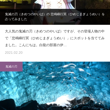
鬼滅の刃（きめつのやいば）の 悲鳴嶼行冥（ひめじまぎょうめい）を
占ってみました
大人気の鬼滅の刃（きめつのやいば）ですが、その登場人物の中
で「悲鳴嶼行冥（ひめじまぎょうめい）」にスポットを当ててみ
ました。こんにちは。白龍の部屋の伊…
2021.02.20
鬼滅の刃