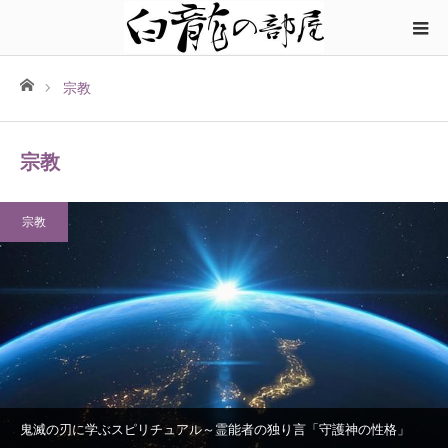
ホーム
宗教
宗教
宗教
鬼滅の刃に学ぶスピリチュアル～霊能者の独り言「守護神の性格」