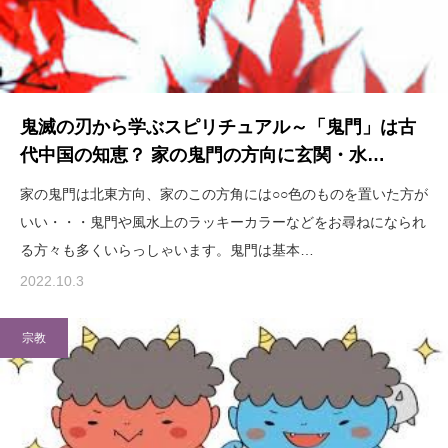
鬼滅の刃から学ぶスピリチュアル～「鬼門」は古
代中国の知恵？ 家の鬼門の方向に玄関・水…
家の鬼門は北東方向、家のこの方角には○○色のものを置いた方が
いい・・・鬼門や風水上のラッキーカラーなどをお尋ねになられ
る方々も多くいらっしゃいます。鬼門は基本…
2022.10.3
宗教