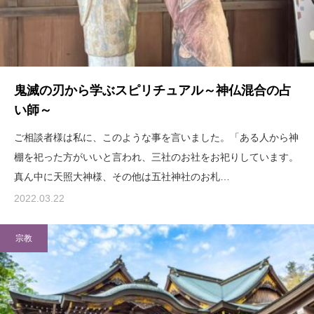
鬼滅の刃から学ぶスピリチュアル～神仏混合の占
い師～
ご相談者様は私に、このような事を言いました。「ある人から神
棚を祀った方がいいと言われ、三社のお社をお祀りしています。
真ん中に天照大神様、その他は五社神社のお札…
2022.03.22
宗教