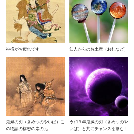
神様がお疲れです
知人からのお土産（お札など）
鬼滅の刃（きめつのやいば）こ
令和３年鬼滅の刃（きめつのや
の物語の構想の素の元
いば）と共にチャンスを掴む！