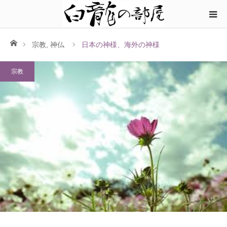
ホーム
宗教
,
神仏
日本の神様、海外の神様
宗教