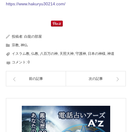
https://www.hakuryu30214.com/
投稿者:
白龍の部屋
宗教
,
神仏
イスラム教
,
仏教
,
八百万の神
,
天照大神
,
守護神
,
日本の神様
,
神道
コメント:
0
前の記事
次の記事