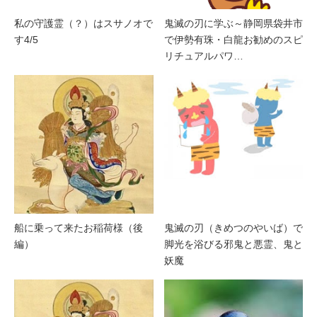
私の守護霊（？）はスサノオで
鬼滅の刃に学ぶ～静岡県袋井市
す4/5
で伊勢有珠・白龍お勧めのスピ
リチュアルパワ…
船に乗って来たお稲荷様（後
鬼滅の刃（きめつのやいば）で
編）
脚光を浴びる邪鬼と悪霊、鬼と
妖魔