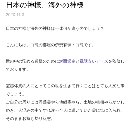
日本の神様、海外の神様
2020.11.3
日本の神様と海外の神様は一体何が違うのでしょう？
こんにちは。白龍の部屋の伊勢有珠・白龍です。
世の中の悩める皆様のために
対面鑑定
と
電話占いアーズ
を監修し
ております。
霊感体質の人にとってこの世を生きて行くことはとても大変な事
でしょう。
ご自分の周りには浮遊霊やら地縛霊やら、土地の粗相やらがひし
めき、人混みの中ですれ違った人に憑いていた霊に気に入られ、
そのままお持ち帰り状態。