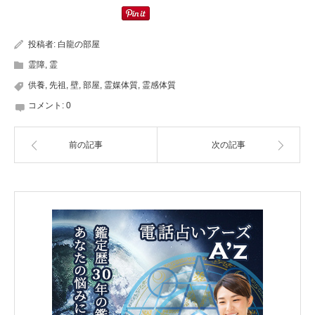
投稿者:
白龍の部屋
霊障
,
霊
供養
,
先祖
,
壁
,
部屋
,
霊媒体質
,
霊感体質
コメント:
0
前の記事
次の記事