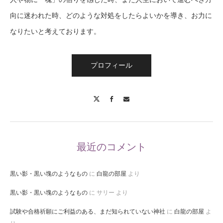
向に迷われた時、どのような対処をしたらよいかを導き、お力に
なりたいと考えております。
プロフィール
X
Facebook
Contact
最近のコメント
黒い影・黒い塊のようなもの
に
白龍の部屋
より
黒い影・黒い塊のようなもの
に
サリー
より
試験や合格祈願にご利益のある、まだ知られていない神社
に
白龍の部屋
よ