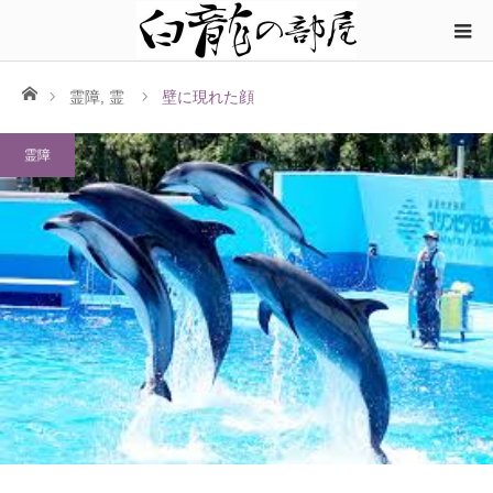
ホーム
霊障
,
霊
壁に現れた顔
霊障