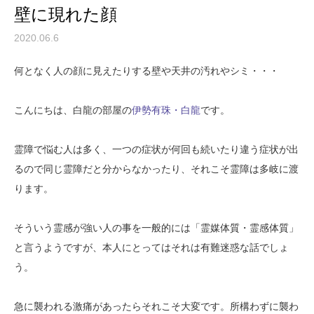
壁に現れた顔
2020.06.6
何となく人の顔に見えたりする壁や天井の汚れやシミ・・・
こんにちは、白龍の部屋の
伊勢有珠・白龍
です。
霊障で悩む人は多く、一つの症状が何回も続いたり違う症状が出
るので同じ霊障だと分からなかったり、それこそ霊障は多岐に渡
ります。
そういう霊感が強い人の事を一般的には「霊媒体質・霊感体質」
と言うようですが、本人にとってはそれは有難迷惑な話でしょ
う。
急に襲われる激痛があったらそれこそ大変です。所構わずに襲わ