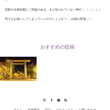
り
試験や合格祈願にご利益のある、まだ知られていない神社
に
ミント
より
何でもお祓いしてしまっていいのでしょうか？
に
白龍の部屋
より
おすすめの投稿
Twitter
Facebook
Contact
RSS
ホーム
対面鑑定
日記
プロフィール
お問い合わせ