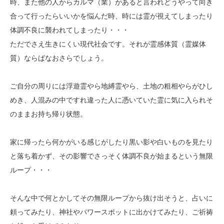
時、また他の人からカルマ（業）があると言われどうやって向き
合って行ったらいいかを悩んだ時、時には霊が視えてしまったり
体調不良に襲われてしまったり・・・
ただでさえ生きにくい現代社会です。それが霊感体質（霊媒体
質）ならばなおさらでしょう。
ご自分の周りには浮遊霊やら地縛霊やら、土地の粗相やらがひし
めき、人混みの中ですれ違った人に憑いていた霊に気に入られそ
のままお持ち帰り状態。
家に帰ったら何かがいる感じがしたり黒い影や白いものを見たり
と落ち着かず、その影響でさっそく体調不良が始まるという無限
ループ・・・
そんな中で何とかしてその無限ループから抜け出そうと、占いに
頼ってみたり、神社やパワースポットに出かけてみたり、ご祈祷