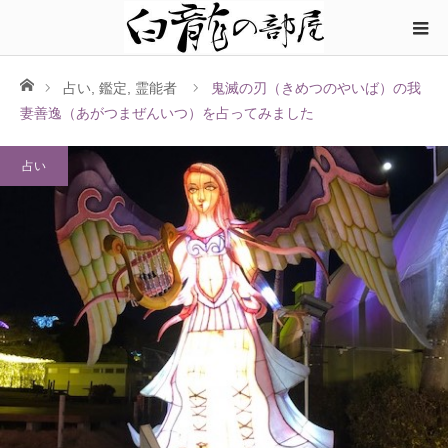
ホーム
占い
,
鑑定
,
霊能者
鬼滅の刃（きめつのやいば）の我
妻善逸（あがつまぜんいつ）を占ってみました
占い