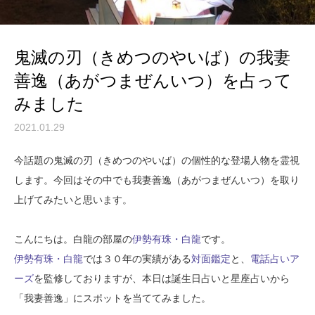
鬼滅の刃（きめつのやいば）の我妻
善逸（あがつまぜんいつ）を占って
みました
2021.01.29
今話題の鬼滅の刃（きめつのやいば）の個性的な登場人物を霊視
します。今回はその中でも我妻善逸（あがつまぜんいつ）を取り
上げてみたいと思います。
こんにちは。白龍の部屋の
伊勢有珠・白龍
です。
伊勢有珠・白龍
では３０年の実績がある
対面鑑定
と、
電話占いア
ーズ
を監修しておりますが、本日は誕生日占いと星座占いから
「我妻善逸」にスポットを当ててみました。