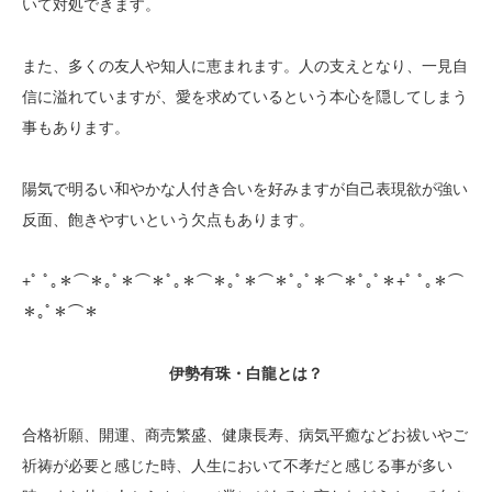
いて対処できます。
また、多くの友人や知人に恵まれます。人の支えとなり、一見自
信に溢れていますが、愛を求めているという本心を隠してしまう
事もあります。
陽気で明るい和やかな人付き合いを好みますが自己表現欲が強い
反面、飽きやすいという欠点もあります。
+ﾟ ﾟ｡＊⌒＊｡ﾟ＊⌒＊ﾟ｡＊⌒＊｡ﾟ＊⌒＊ﾟ｡ﾟ＊⌒＊ﾟ｡ﾟ＊+ﾟ ﾟ｡＊⌒
＊｡ﾟ＊⌒＊
伊勢有珠・白龍とは？
合格祈願、開運、商売繁盛、健康長寿、病気平癒などお祓いやご
祈祷が必要と感じた時、人生において不孝だと感じる事が多い