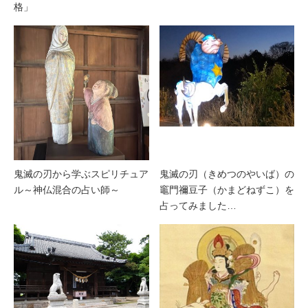
格」
鬼滅の刃から学ぶスピリチュア
鬼滅の刃（きめつのやいば）の
ル～神仏混合の占い師～
竈門禰豆子（かまどねずこ）を
占ってみました…