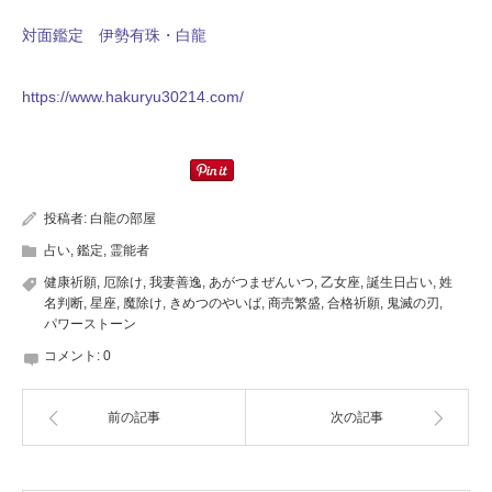
対面鑑定 伊勢有珠・白龍
https://www.hakuryu30214.com/
投稿者:
白龍の部屋
占い
,
鑑定
,
霊能者
健康祈願
,
厄除け
,
我妻善逸
,
あがつまぜんいつ
,
乙女座
,
誕生日占い
,
姓
名判断
,
星座
,
魔除け
,
きめつのやいば
,
商売繁盛
,
合格祈願
,
鬼滅の刃
,
パワーストーン
コメント:
0
前の記事
次の記事